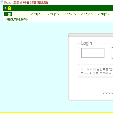
Today :
2026년 08월 10일 (월요일)
홈
홈
-----------
< "가" >
< "나" >
< "다" >
< "마" >
< "바" >
<귀즈,지혜,유머>
아이디와 비밀번호를 
로그인버튼을 누르세요.
아이디