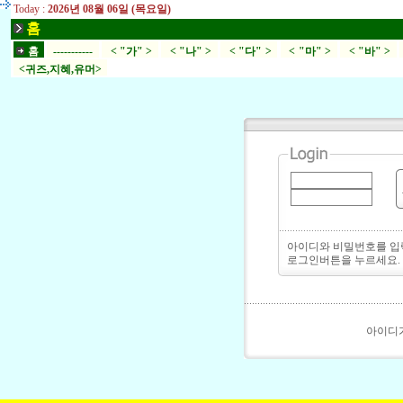
Today :
2026년 08월 06일 (목요일)
홈
홈
-----------
< "가" >
< "나" >
< "다" >
< "마" >
< "바" >
<귀즈,지혜,유머>
아이디와 비밀번호를 
로그인버튼을 누르세요.
아이디