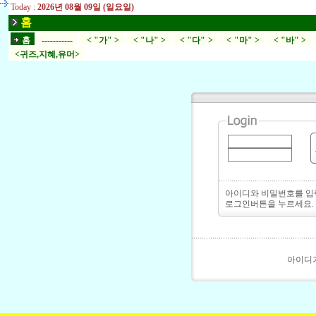
Today :
2026년 08월 09일 (일요일)
홈
홈
-----------
< "가" >
< "나" >
< "다" >
< "마" >
< "바" >
<귀즈,지혜,유머>
아이디와 비밀번호를 
로그인버튼을 누르세요.
아이디