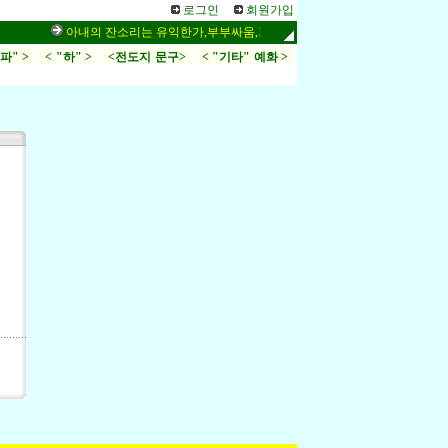
로그인
회원가입
아내의 잔소리는 유익한가,부부싸움,가정
시34편, 링컨이 좋아
.파" >
< "하" >
<전도지 문구>
< "기타" 예화 >