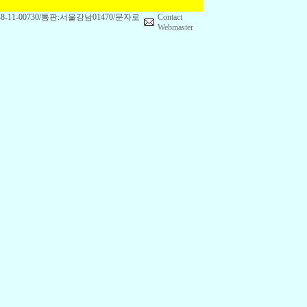
1-00730/통판:서울강남01470/문자로
Contact
Webmaster