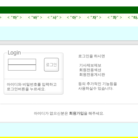
>
< "마" >
< "바" >
< "사" >
< "아" >
< "자" >
< "차" >
< "타
로그인을 하시면
기사제보제보
회원전용섹션
회원전용게시판
등의 추가적인 기능등을
아이디와 비밀번호를 입력하고
사용하실수 있습니다.
로그인버튼을 누르세요.
아이디가 없으신분은
회원가입
을 해주세요.