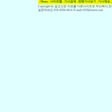
|
Home
|
사이트맵
|
기사검색
|
전체기사보기
|
기사제보
|
Copyright by 설교신문 자료를 다른사이트로 무단복사
질문하세요 010-4394-4414 /E-mail:v919@naver.com