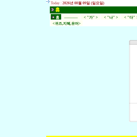
Today :
2026년 08월 09일 (일요일)
홈
홈
-----------
< "가" >
< "나" >
< "다" 
<귀즈,지혜,유머>