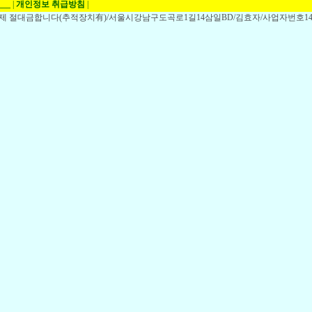
___
|
개인정보 취급방침
|
,전제 절대금합니다(추적장치有)/서울시강남구도곡로1길14삼일BD/김효자/사업자번호148-1