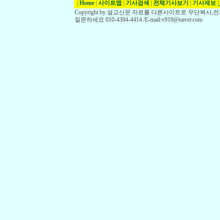
|
Home
|
사이트맵
|
기사검색
|
전체기사보기
|
기사제보
|
Copyright by 설교신문 자료를 다른사이트로 무단복사
질문하세요 010-4394-4414 /E-mail:v919@naver.com