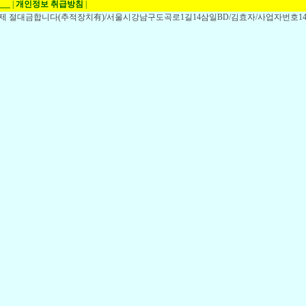
___
|
개인정보 취급방침
|
,전제 절대금합니다(추적장치有)/서울시강남구도곡로1길14삼일BD/김효자/사업자번호148-1