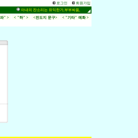
로그인
회원가입
아내의 잔소리는 유익한가,부부싸움,가정
시34편, 링컨이 좋아
.파" >
< "하" >
<전도지 문구>
< "기타" 예화 >