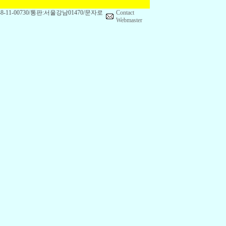
1-00730/통판:서울강남01470/문자로
Contact
Webmaster