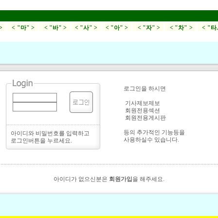
>
< "마" >
< "바" >
< "사" >
< "아" >
< "자" >
< "차" >
< "타
로그인을 하시면
기사제보제보
회원전용섹션
회원전용게시판
등의 추가적인 기능등을
아이디와 비밀번호를 입력하고
사용하실수 있습니다.
로그인버튼을 누르세요.
아이디가 없으신분은
회원가입
을 해주세요.