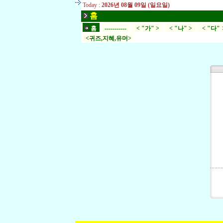
Today :
2026년 08월 09일 (일요일)
홈
홈
-----------
< "가" >
< "나" >
< "다" 
<귀즈,지혜,유머>