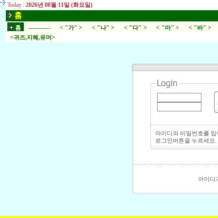
Today :
2026년 08월 11일 (화요일)
홈
홈
-----------
< "가" >
< "나" >
< "다" >
< "마" >
< "바" >
<귀즈,지혜,유머>
아이디와 비밀번호를 
로그인버튼을 누르세요.
아이디