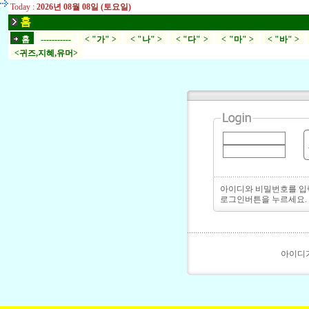
Today :
2026년 08월 08일 (토요일)
홈
홈
-----------
< "가" >
< "나" >
< "다" >
< "마" >
< "바" >
<귀즈,지혜,유머>
아이디와 비밀번호를 
로그인버튼을 누르세요.
아이디