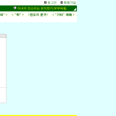
로그인
회원가입
아내의 잔소리는 유익한가,부부싸움,가정
시34편, 링컨이 좋아
.파" >
< "하" >
<전도지 문구>
< "기타" 예화 >