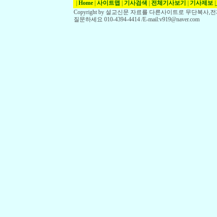
|
Home
|
사이트맵
|
기사검색
|
전체기사보기
|
기사제보
|
Copyright by 설교신문 자료를 다른사이트로 무단복사
질문하세요 010-4394-4414 /E-mail:v919@naver.com