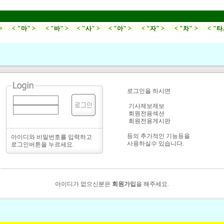
>
< "마" >
< "바" >
< "사" >
< "아" >
< "자" >
< "차" >
< "타
로그인을 하시면
기사제보제보
회원전용섹션
회원전용게시판
등의 추가적인 기능등을
아이디와 비밀번호를 입력하고
사용하실수 있습니다.
로그인버튼을 누르세요.
아이디가 없으신분은
회원가입
을 해주세요.