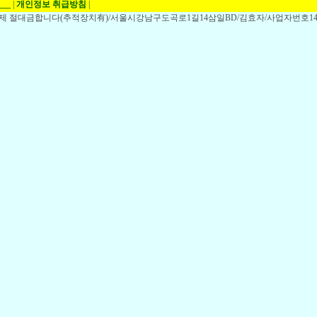
___
|
개인정보 취급방침
|
,전제 절대금합니다(추적장치有)/서울시강남구도곡로1길14삼일BD/김효자/사업자번호148-1