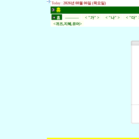
Today :
2026년 08월 06일 (목요일)
홈
홈
-----------
< "가" >
< "나" >
< "다" 
<귀즈,지혜,유머>