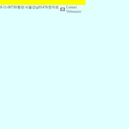
1-00730/통판:서울강남01470/문자로
Contact
Webmaster