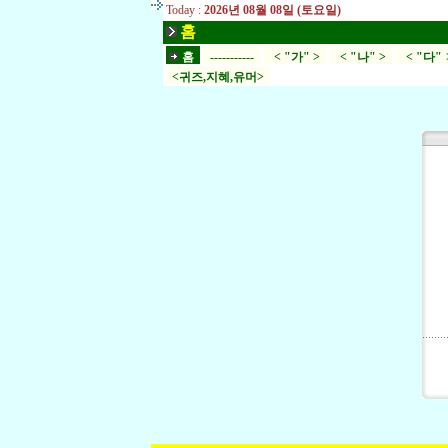
Today :
2026년 08월 08일 (토요일)
홈
홈
-----------
< "가" >
< "나" >
< "다" 
<귀즈,지혜,유머>