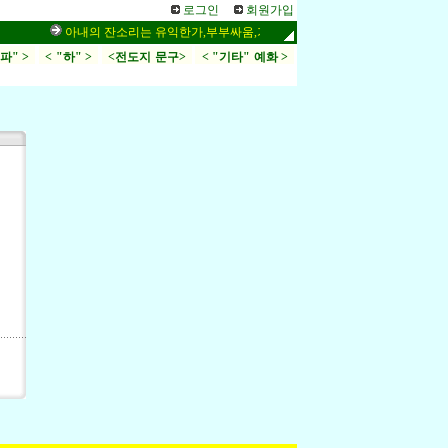
로그인
회원가입
아내의 잔소리는 유익한가,부부싸움,가정
시34편, 링컨이 좋아
.파" >
< "하" >
<전도지 문구>
< "기타" 예화 >