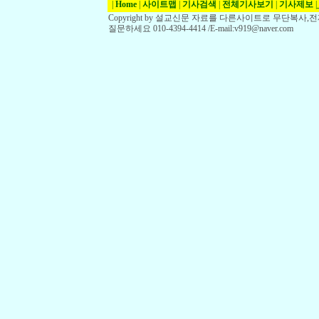
|
Home
|
사이트맵
|
기사검색
|
전체기사보기
|
기사제보
|
Copyright by 설교신문 자료를 다른사이트로 무단복사
질문하세요 010-4394-4414 /E-mail:v919@naver.com