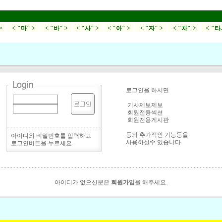
>
< "마" >
< "바" >
< "사" >
< "아" >
< "자" >
< "차" >
< "타
로그인을 하시면
기사제보제보
회원전용섹션
회원전용게시판
등의 추가적인 기능등을
아이디와 비밀번호를 입력하고
사용하실수 있습니다.
로그인버튼을 누르세요.
아이디가 없으신분은
회원가입
을 해주세요.