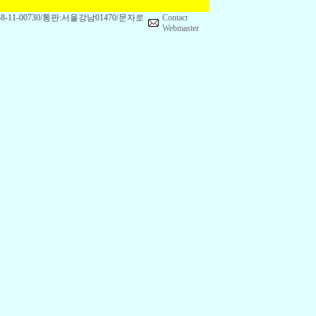
1-00730/통판:서울강남01470/문자로
Contact
Webmaster