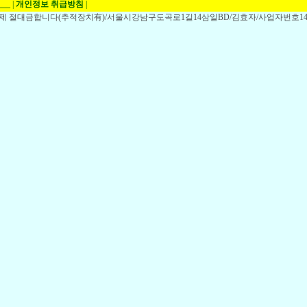
___
|
개인정보 취급방침
|
,전제 절대금합니다(추적장치有)/서울시강남구도곡로1길14삼일BD/김효자/사업자번호148-1