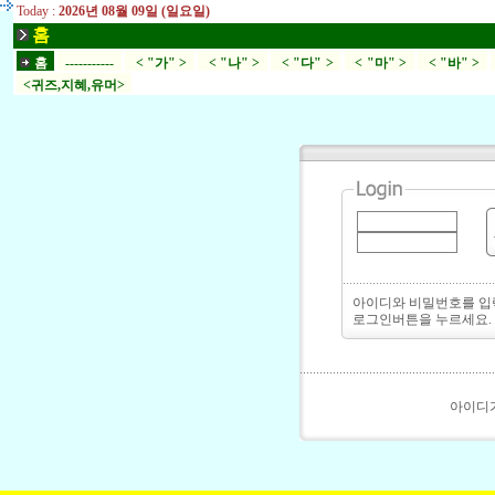
Today :
2026년 08월 09일 (일요일)
홈
홈
-----------
< "가" >
< "나" >
< "다" >
< "마" >
< "바" >
<귀즈,지혜,유머>
아이디와 비밀번호를 
로그인버튼을 누르세요.
아이디