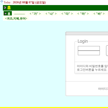
Today :
2026년 08월 07일 (금요일)
홈
홈
-----------
< "가" >
< "나" >
< "다" >
< "마" >
< "바" >
<귀즈,지혜,유머>
아이디와 비밀번호를 
로그인버튼을 누르세요.
아이디